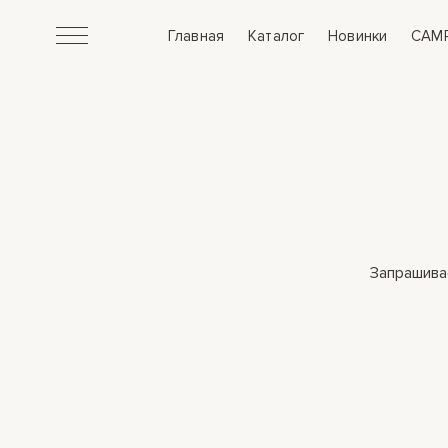
Главная
Каталог
Новинки
CAM
де
Запрашива
gram
та
авка