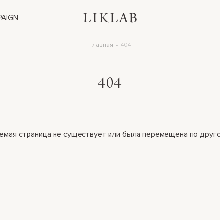
PAIGN
Главная
404
404
емая страница не существует или была перемещена по друго