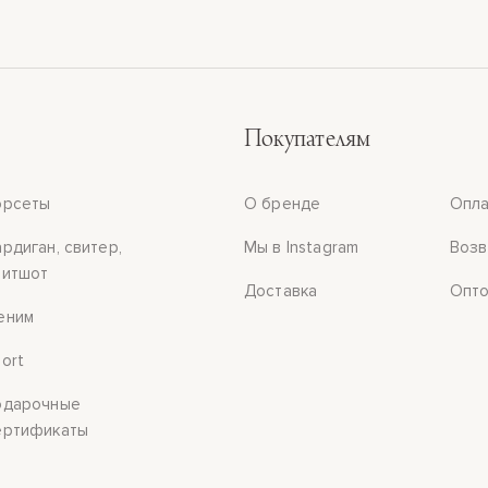
Покупателям
орсеты
О бренде
Опла
ардиган, свитер,
Мы в Instagram
Возв
витшот
Доставка
Опто
еним
port
одарочные
ертификаты