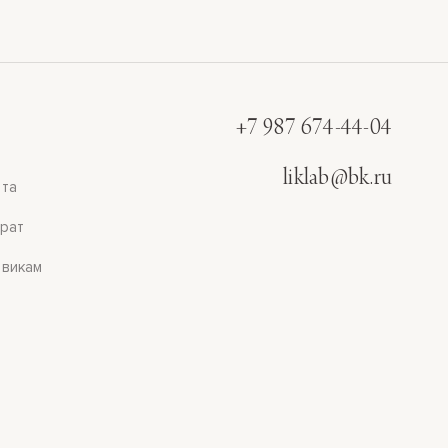
+7 987 674-44-04
liklab@bk.ru
та
рат
викам