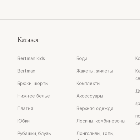
ат
викам
Каталог
нтии
Bertman kids
Боди
К
акты
Bertman
Жакеты, жилеты
К
с
зины
Брюки, шорты
Комплекты
Д
Нижнее белье
Аксессуары
ичная
s
Платья
Верхняя одежда
та
п
Юбки
Лосины, комбинезоны
с
Рубашки, блузы
Лонгсливы, топы,