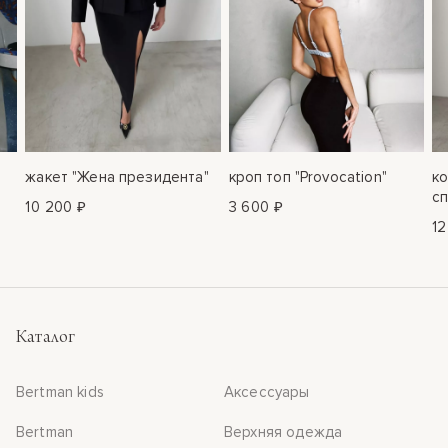
жакет "Жена президента"
кроп топ "Provocation"
ко
сп
10 200 ₽
3 600 ₽
12
Каталог
Bertman kids
Аксессуары
Bertman
Верхняя одежда