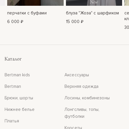
New
перчатки с буфами
блуза "Жоза" с шарфиком
с
кл
6 000 ₽
15 000 ₽
3
Каталог
Bertman kids
Аксессуары
Bertman
Верхняя одежда
Брюки, шорты
Лосины, комбинезоны
Нижнее белье
Лонгсливы, топы,
футболки
Платья
Корсеты