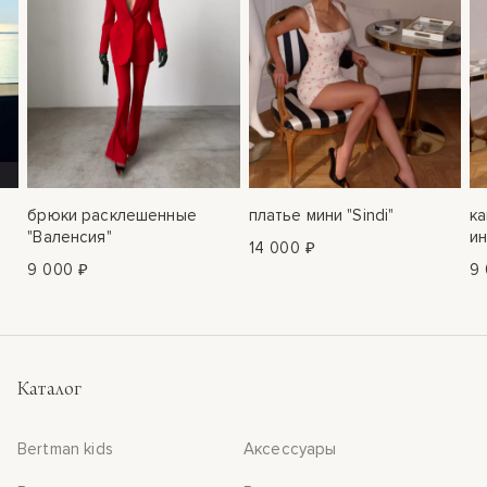
брюки расклешенные
платье мини "Sindi"
к
"Валенсия"
ин
14 000 ₽
9 000 ₽
9 
Каталог
Bertman kids
Аксессуары