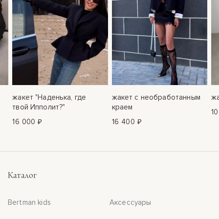
жакет "Наденька, где
жакет с необработанным
жа
твой Ипполит?"
краем
10
16 000 ₽
16 400 ₽
Каталог
Bertman kids
Аксессуары