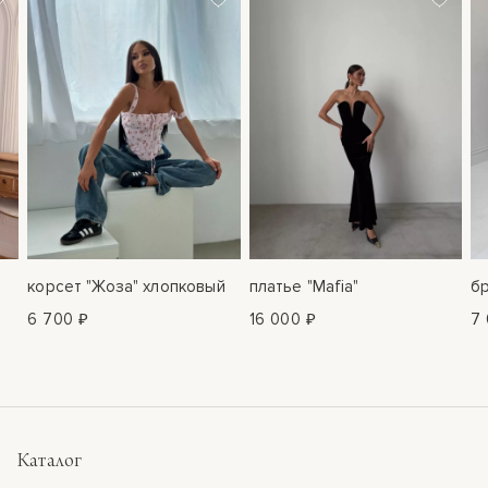
корсет "Жоза" хлопковый
платье "Mafia"
бр
6 700 ₽
16 000 ₽
7 
Каталог