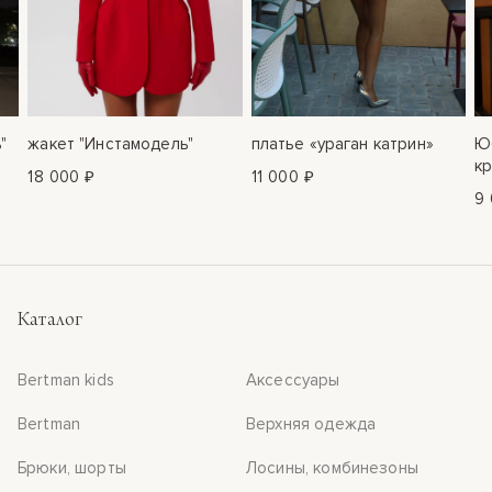
"
жакет "Инстамодель"
платье «ураган катрин»
Юб
к
18 000 ₽
11 000 ₽
9 
Каталог
Bertman kids
Аксессуары
Bertman
Верхняя одежда
Брюки, шорты
Лосины, комбинезоны