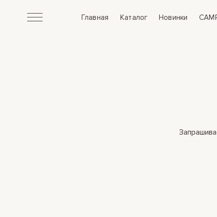
Главная
Каталог
Новинки
CAM
де
Запрашива
gram
та
авка