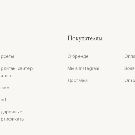
Покупателям
орсеты
О бренде
Опла
ардиган, свитер,
Мы в Instagram
Возв
витшот
Доставка
Опто
еним
port
одарочные
ертификаты