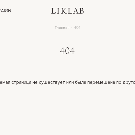
PAIGN
Главная
404
404
емая страница не существует или была перемещена по друго