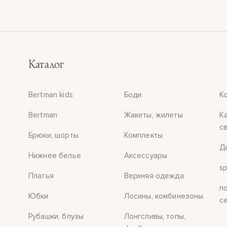
ат
викам
Каталог
нтии
Bertman kids
Боди
К
акты
Bertman
Жакеты, жилеты
К
с
зины
Брюки, шорты
Комплекты
Д
Нижнее белье
Аксессуары
ичная
s
Платья
Верхняя одежда
та
п
Юбки
Лосины, комбинезоны
с
Рубашки, блузы
Лонгсливы, топы,