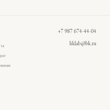
+7 987 674-44-04
liklab@bk.ru
та
рат
викам