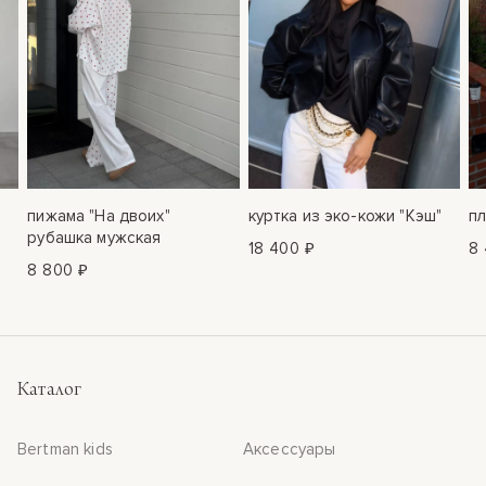
пижама "На двоих"
куртка из эко-кожи "Кэш"
пл
рубашка мужская
18 400 ₽
8 
8 800 ₽
Каталог
Bertman kids
Аксессуары