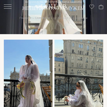
искренность, простота, опора, самость
НЕ ПЕРВЫЙ РАЗ ЗАМУЖЕМ
Главная
CAMPAIGN
не первый раз замужем